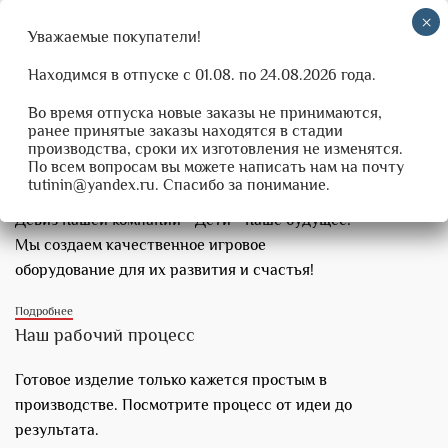
0
0
₽
Уважаемые покупатели!
Находимся в отпуске с 01.08. по 24.08.2026 года.
Во время отпуска новые заказы не принимаются,
НЕСКОЛЬКО СЛОВ О НАС
ранее принятые заказы находятся в стадии
О нас говорит слаженная командная работа
производства, сроки их изготовления не изменятся.
По всем вопросам вы можете написать нам на почту
Мы любим то что делаем
tutinin@yandex.ru. Спасибо за понимание.
Девиз нашей компании - Дети - наше будущее!
Мы создаем качественное игровое
оборудование для их развития и счастья!
Подробнее
Наш рабочий процесс
Готовое изделие только кажется простым в
производстве. Посмотрите процесс от идеи до
результата.