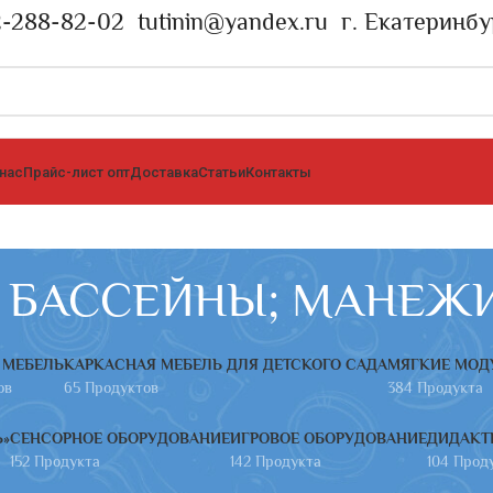
2-288-82-02
tutinin@yandex.ru
г. Екатеринбу
 нас
Прайс-лист опт
Доставка
Статьи
Контакты
 БАССЕЙНЫ; МАНЕЖ
 МЕБЕЛЬ
КАРКАСНАЯ МЕБЕЛЬ ДЛЯ ДЕТСКОГО САДА
МЯГКИЕ МОД
ов
65 Продуктов
384 Продукта
»
СЕНСОРНОЕ ОБОРУДОВАНИЕ
ИГРОВОЕ ОБОРУДОВАНИЕ
ДИДАКТ
152 Продукта
142 Продукта
104 Прод