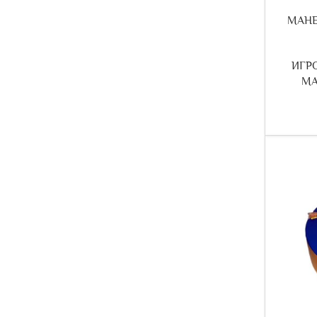
МАНЕЖ
ИГР
МА