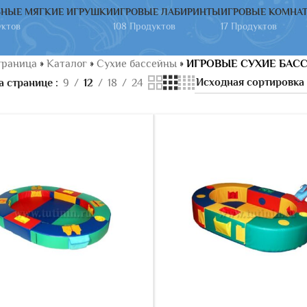
НЫЕ МЯГКИЕ ИГРУШКИ
ИГРОВЫЕ ЛАБИРИНТЫ
ИГРОВЫЕ КОМНА
уктов
108 Продуктов
17 Продуктов
траница
»
Каталог
»
Сухие бассейны
»
ИГРОВЫЕ СУХИЕ БАС
а странице
9
12
18
24