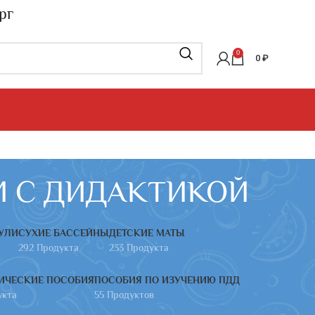
рг
0
0
₽
И С ДИДАКТИКОЙ
УЛИ
СУХИЕ БАССЕЙНЫ
ДЕТСКИЕ МАТЫ
292 Продукта
233 Продукта
ИЧЕСКИЕ ПОСОБИЯ
ПОСОБИЯ ПО ИЗУЧЕНИЮ ПДД
укта
55 Продуктов