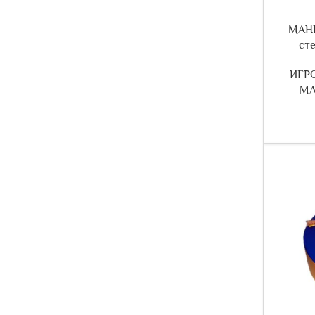
МАНЕ
ст
ИГР
МА