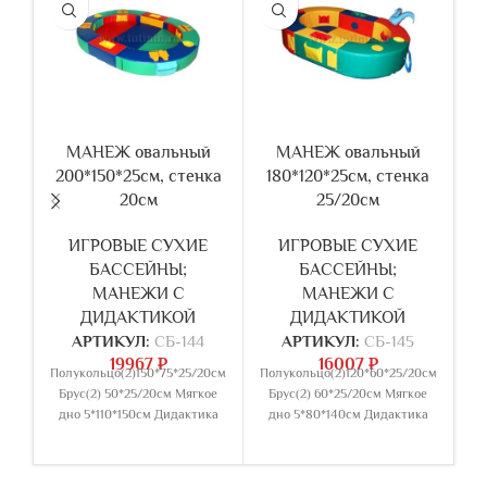
МАНЕЖ овальный
МАНЕЖ овальный
200*150*25см, стенка
180*120*25см, стенка
1
20см
25/20см
ИГРОВЫЕ СУХИЕ
ИГРОВЫЕ СУХИЕ
БАССЕЙНЫ;
БАССЕЙНЫ;
МАНЕЖИ С
МАНЕЖИ С
ДИДАКТИКОЙ
ДИДАКТИКОЙ
АРТИКУЛ:
СБ-144
АРТИКУЛ:
СБ-145
19967
₽
16007
₽
Полукольцо(2)150*75*25/20см
Полукольцо(2)120*60*25/20см
П
Брус(2) 50*25/20см Мягкое
Брус(2) 60*25/20см Мягкое
дно 5*110*150см Дидактика
дно 5*80*140см Дидактика