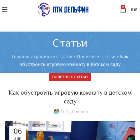
0
0
₽
Статьи
Главная страница
»
Статьи
»
Полезные статьи
»
Как
обустроить игровую комнату в детском саду
ПОЛЕЗНЫЕ СТАТЬИ
Как обустроить игровую комнату в детском
саду
ПТК Дельфин
06
АПР