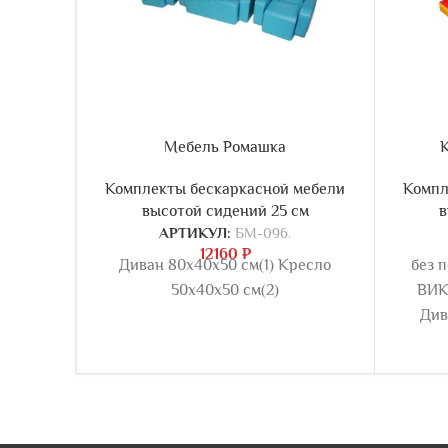
Мебель Ромашка
Комплекты бескаркасной мебели
Компл
высотой сидений 25 см
в
АРТИКУЛ:
БМ-096.
12160
₽
Диван 80х40х50 см(1) Кресло
без 
50х40х50 см(2)
ВИК
Див
35*4