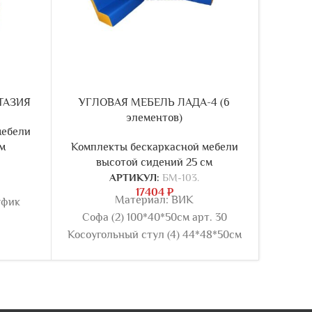
ТАЗИЯ
УГЛОВАЯ МЕБЕЛЬ ЛАДА-4 (6
УГЛО
элементов)
мебели
м
Комплекты бескаркасной мебели
Компл
высотой сидений 25 см
в
АРТИКУЛ:
БМ-103.
17404
₽
Материал: ВИК
уфик
Софа (2) 100*40*50см арт. 30
Косоуг
Косоугольный стул (4) 44*48*50см
арт. 12