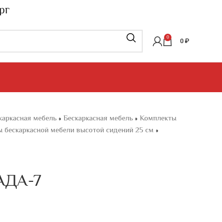
рг
0
0
₽
каркасная мебель
»
Бескаркасная мебель
»
Комплекты
 бескаркасной мебели высотой сидений 25 см
»
АДА-7