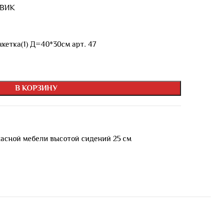
 ВИК
нкетка(1) Д=40*30см арт. 47
В КОРЗИНУ
асной мебели высотой сидений 25 см