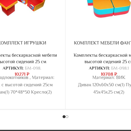
КОМПЛЕКТ ИГРУШКИ
КОМПЛЕКТ МЕБЕЛИ ФАН
екты бескаркасной мебели
Комплекты бескаркасной 
ысотой сидений 25 см
высотой сидений 25 с
АРТИКУЛ:
БМ-098.
АРТИКУЛ:
БМ-098.1
10271
₽
10708
₽
подлокотников , Материал:
Материал: ВИК
 с высотой сидений 25см
Диван 120х60х50 см(1) П
ан(1) 70*48*50 Кресло(2)
45х45х25 см(2)
8*50см Стол(1) 43*43*43см