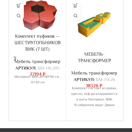
Комплект пуфиков —
ШЕСТИУГОЛЬНИКОВ
ВИК (7 ШТ)
МЕБЕЛЬ-
К
ТРАНСФОРМЕР
Мебель трансформер
АРТИКУЛ:
БМ-141.205
Мебель трансформер
М
27194
₽
Материал: ВИК 60*60*60 см ,
АРТИКУЛ:
БМ-131.26
Н=40 см
18326
₽
Комплект состоит из диван,
кресло, пуф раскладываются
в маты Материал: ВИК
В собранном виде: Диван
120*55*45см Кресло
75*55*45см Пуф 45*40*45см
В разобранном виде: Диван
120*165*15 Кресло 75*165*15см