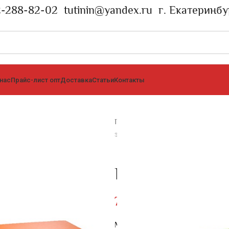
2-288-82-02
tutinin@yandex.ru
г. Екатеринбу
 нас
Прайс-лист опт
Доставка
Статьи
Контакты
Главная страница
»
Каталог
»
Бес
элементы
»
ПУФИК «ВОЛНА»
ПУФИК «ВОЛН
7807
₽
Материал: ЭКОКОЖА