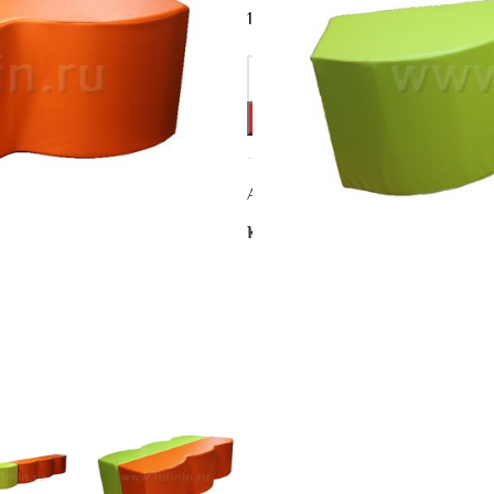
120*44*25см
Артикул:
БМ-036.203.1
Категория:
Отдельные элемен