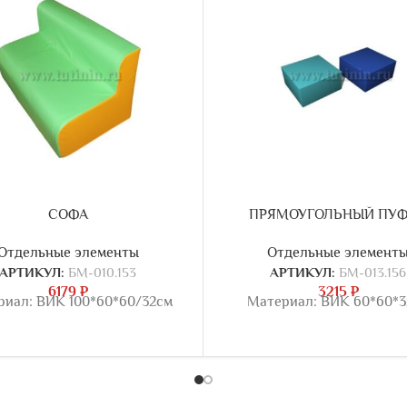
СОФА
ПРЯМОУГОЛЬНЫЙ ПУ
Отдельные элементы
Отдельные элемент
АРТИКУЛ:
БМ-010.153
АРТИКУЛ:
БМ-013.156
6179
₽
3215
₽
риал: ВИК 100*60*60/32см
Материал: ВИК 60*60*3