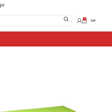
рг
0
0
₽
каркасная мебель
»
Бескаркасная мебель
»
Отдельные
А»