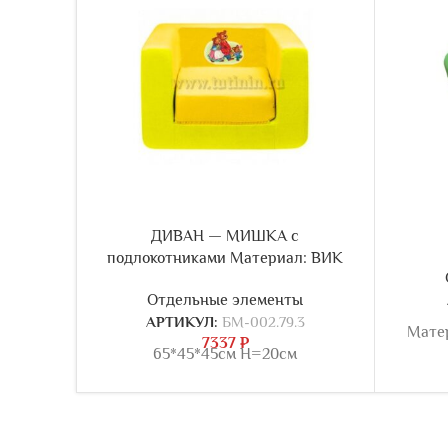
ДИВАН — МИШКА с
подлокотниками Материал: ВИК
Отдельные элементы
АРТИКУЛ:
БМ-002.79.3
Мате
7337
₽
65*45*45см Н=20см