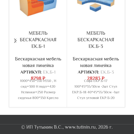
МЕБЕЛЬ
МЕБЕЛЬ
БЕСКАРКАСНАЯ
БЕСКАРКАСНАЯ
Б
ЕК.Б-1
ЕК.Б-3
Бескаркасная мебель
Бескаркасная мебель
новая линейка
новая линейка
Кр
АРТИКУЛ:
ЕК.Б-1
АРТИКУЛ:
ЕК.Б-3
2ш
8798
₽
28283
₽
1000*450*550 Н550 , Н
Софа ЕКР.Б-17
сид=300 Н подл=420
100*45*55/30см -2шт Стул
Нспинки=250 Размер
ЕКР.Б-18 40*45*55/30см -1шт
сиденья 800*350 Кресло
Стул угловой ЕКР.Б-20
угловое со спинками ЕКР.Б-1
35*43*55/30см-4шт Стол
500*450*550-2шт
квадратный ЕКР.Б-21
50х50х30-1шт
© ИП Тутынин В.С., www.tutinin.ru, 2026 г.