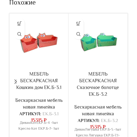
Похожие
МЕБЕЛЬ
МЕБЕЛЬ
БЕСКАРКАСНАЯ
БЕСКАРКАСНАЯ
р
Кошкин дом ЕК.Б-3.1
Сказочное болотце
ЕК.Б-3.2
Бескаркасная мебель
Б
новая линейка
Бескаркасная мебель
АРТИКУЛ:
ЕК.Б-3.1
новая линейка
15315
₽
АРТИКУЛ:
ЕК.Б-3.2
ДиванКотЕКР.Б-4 -1шт
15315
₽
Кресло Кот ЕКР.Б-7- 1шт
70
ДиванЛягушка ЕКР.Б-5 -1шт
Е
Кресло Лягушка ЕКР.Б-7.1-