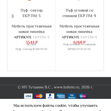
Пуф -сектор
Пуф угловой со
ЕКР.ПМ-3
спинкой ЕКР.ПМ-9
Мебель простеженная
Мебель простеженная
М
новая линейка
новая линейка
АРТИКУЛ:
ЕКР.ПМ-3
АРТИКУЛ:
ЕКР.ПМ-9
3544
₽
6268
₽
ВЕЛЮР
Пуф угловой со спинкой
Пуф -сектор R=60 H=25
60*60 H=45 h=25
© ИП Тутынин В.С., www.tutinin.ru, 2026 г.
0
Мы используем файлы cookie, чтобы улучшить
Каталог
Корзина
Кабинет