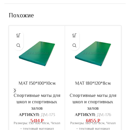
Похожие
МАТ 150*100*10см
МАТ 180*120*8см
Спортивные маты для
Спортивные маты для
С
школ и спортивных
школ и спортивных
залов
залов
АРТИКУЛ:
ДМ-173
АРТИКУЛ:
ДМ-176
5414
₽
6855
₽
Размеры: 150*100*10см, Чехол
Размеры: 180*120*8см, Чехол
– тентовый материал
– тентовый материал
Ч