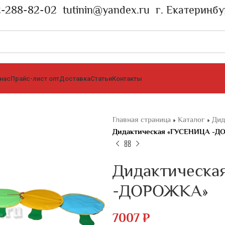
2-288-82-02
tutinin@yandex.ru
г. Екатеринбу
 нас
Прайс-лист опт
Доставка
Статьи
Контакты
Главная страница
»
Каталог
»
Дид
Дидактическая «ГУСЕНИЦА -
Дидактическа
-ДОРОЖКА»
7007
₽