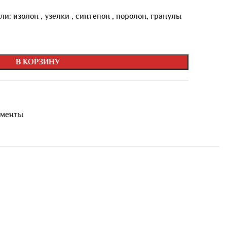
и: изолон , узелки , синтепон , поролон, гранулы
В КОРЗИНУ
ементы