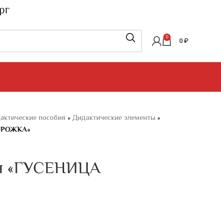
рг
0
0
₽
актические пособия
»
Дидактические элементы
»
ДОРОЖКА»
я «ГУСЕНИЦА