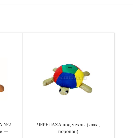
А №2
ЧЕРЕПАХА под чехлы (кожа,
ЧЕ
ой —
поролон)