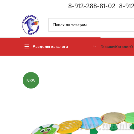
8-912-288-81-02
8-91
Разделы каталога
Главная
Каталог
О
NEW