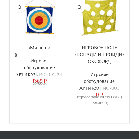
«Мишень»
ИГРОВОЕ ПОЛЕ
Д
«ПОПАДИ И ПРОЙДИ»
Игровое
ОКСФОРД
оборудование
АРТИКУЛ:
ИО-001.291
Игровое
1369
₽
оборудование
60*60см
АРТИКУЛ:
ИО-003
А
0
₽
Игровое поле 190*190 см (1)
Суммка (1)
о
—