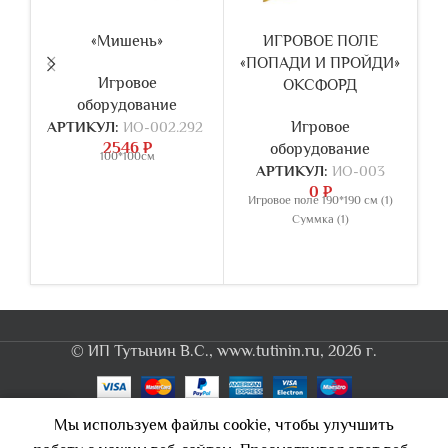
«Мишень»
ИГРОВОЕ ПОЛЕ
«ПОПАДИ И ПРОЙДИ»
Игровое
ОКСФОРД
оборудование
АРТИКУЛ:
ИО-002.292
Игровое
2546
₽
оборудование
100*100см
АРТИКУЛ:
ИО-003
А
0
₽
Игровое поле 190*190 см (1)
Суммка (1)
о
—
© ИП Тутынин В.С., www.tutinin.ru, 2026 г.
0
Мы используем файлы cookie, чтобы улучшить
Каталог
Корзина
Кабинет