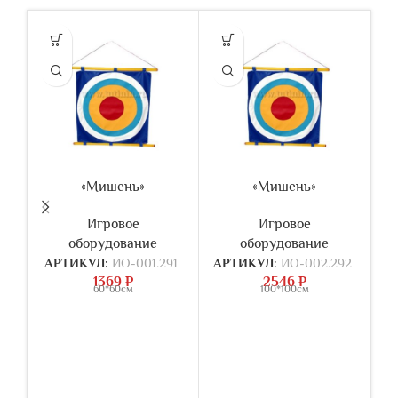
«Мишень»
«Мишень»
Д
Игровое
Игровое
оборудование
оборудование
АРТИКУЛ:
ИО-001.291
АРТИКУЛ:
ИО-002.292
1369
₽
2546
₽
60*60см
100*100см
А
о
—