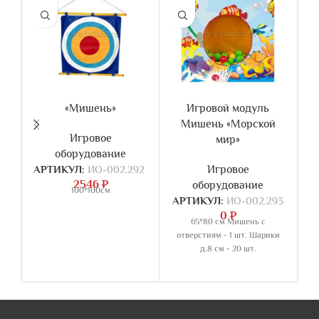
«Мишень»
Игровой модуль
Мишень «Морской
«
Игровое
мир»
оборудование
АРТИКУЛ:
ИО-002.292
Игровое
2546
₽
оборудование
100*100см
АРТИКУЛ:
ИО-002.293
0
₽
65*80 см Мишень с
И
отверстиям - 1 шт. Шарики
д.8 см - 20 шт.