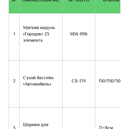
Мягкий модуль
1
«Городок» 23
ММ-096
элемента
Сухой бассейн
2
СБ-174
150/150/50/15
«Автомобиль»
Шарики для
3
Д=8см