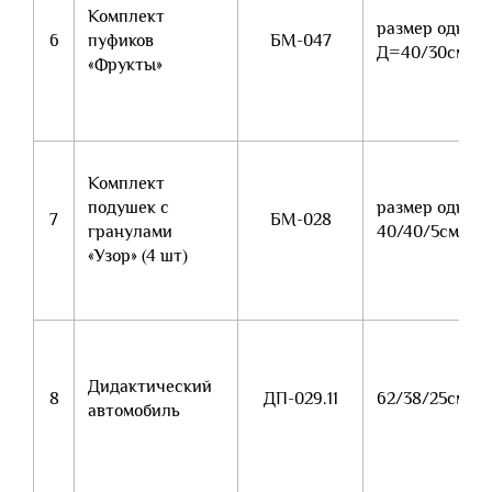
Комплект
размер одного
6
пуфиков
БМ-047
Д=40/30см
«Фрукты»
Комплект
подушек с
размер одной
7
БМ-028
гранулами
40/40/5см
«Узор» (4 шт)
Дидактический
8
ДП-029.11
62/38/25см
автомобиль