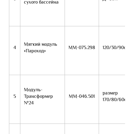
сухого бассейна
Мягкий модуль
4
ММ-075.298
120/30/90см
«Пароход»
Модуль-
размер
5
Трансформер
ММ-046.501
170/80/60см
№24