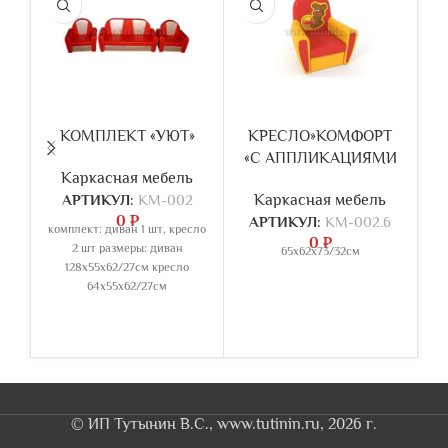
КОМПЛЕКТ «УЮТ»
КРЕСЛО»КОМФОРТ
К
«С АППЛИКАЦИЯМИ
Каркасная мебель
АРТИКУЛ:
КМ-002
Каркасная мебель
0
₽
АРТИКУЛ:
КМ-002.6
комплект: диван 1 шт, кресло
ко
0
₽
2 шт размеры: диван
65х62х73/32см
128х55х62/27см кресло
64х55х62/27см
© ИП Тутынин В.С., www.tutinin.ru, 2026 г.