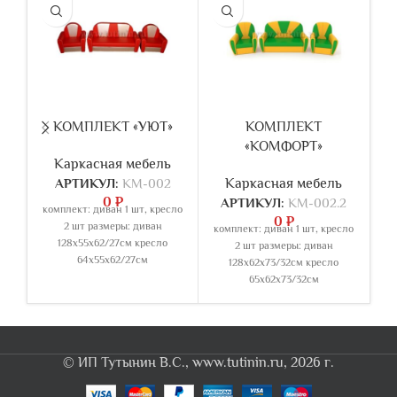
КОМПЛЕКТ «УЮТ»
КОМПЛЕКТ
«КОМФОРТ»
Каркасная мебель
АРТИКУЛ:
КМ-002
Каркасная мебель
0
₽
АРТИКУЛ:
КМ-002.2
комплект: диван 1 шт, кресло
0
₽
2 шт размеры: диван
комплект: диван 1 шт, кресло
ко
128х55х62/27см кресло
2 шт размеры: диван
64х55х62/27см
128х62х73/32см кресло
65х62х73/32см
© ИП Тутынин В.С., www.tutinin.ru, 2026 г.