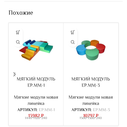
Похожие
МЯГКИЙ МОДУЛЬ
МЯГКИЙ МОДУЛЬ
ЕР.ММ-1
ЕР.ММ-3
Мягкие модули новая
Мягкие модули новая
М
линейка
линейка
АРТИКУЛ:
ЕР.ММ-1
АРТИКУЛ:
ЕР.ММ-3
13982
₽
10797
₽
1440*1920*240
1500*1500*240