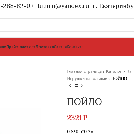
2-288-82-02
tutinin@yandex.ru
г. Екатеринбу
 нас
Прайс-лист опт
Доставка
Статьи
Контакты
Главная страница
»
Каталог
»
Нап
Игрушки напольные
»
ПОЙЛО
ПОЙЛО
2321
₽
0.8*0.5*0.2м