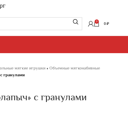
рг
0
0
₽
ольные мягкие игрушки
»
Объемные мягконабивные
с гранулами
лапыч» с гранулами