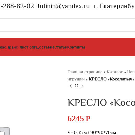
2-288-82-02
tutinin@yandex.ru
г. Екатеринбу
 нас
Прайс-лист опт
Доставка
Статьи
Контакты
Главная страница
»
Каталог
»
Нап
игрушки
»
КРЕСЛО «Косолапыч» 
КРЕСЛО «Косо
6245
₽
V=0,35 м3 90*90*70см