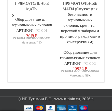
ПРЯМОУГОЛЬНЫЕ
ПРЯМОУГОЛЬНЫЕ
МАТЫ
МАТЫ (Служат для
безопасности
Оборудование для
горнолыжных
горнолыжных склонов
склонов, крепятся
АРТИКУЛ:
ГС-001
веревкой к заборам и
в
7619
₽
прочим ограждающим
п
Размеры: 100*1000*2000мм
конструкциям)
Материал: ПВХ
Оборудование для
горнолыжных склонов
г
АРТИКУЛ:
ГС-002
10922
₽
Размеры: 200*1000*2000мм
Р
Материал: ПВХ
© ИП Тутынин В.С., www.tutinin.ru, 2026 г.