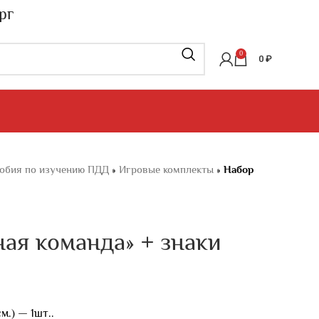
рг
0
0
₽
обия по изучению ПДД
»
Игровые комплекты
»
Набор
ая команда» + знаки
.) — 1шт..