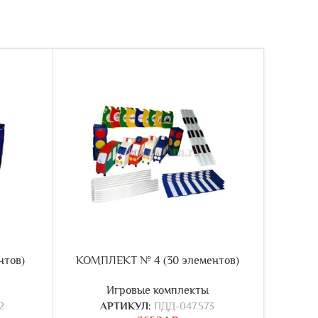
нтов)
КОМПЛЕКТ № 4 (30 элементов)
КО
Игровые комплекты
2
АРТИКУЛ:
ПДД-047.573