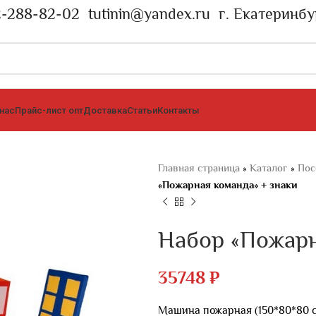
2-288-82-02
tutinin@yandex.ru
г. Екатеринбу
 нас
Прайс-лист опт
Доставка
Статьи
Контакты
Главная страница
»
Каталог
»
Пос
«Пожарная команда» + знаки
Набор «Пожарн
35748
₽
Машина пожарная (150*80*80 см