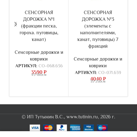
СЕНСОРНАЯ
СЕНСОРНАЯ
ДОРОЖКА №1
ДОРОЖКА №3
(фракции песка,
(элементы с
гороха. пуговицы,
наполнителями,
канат)
канат, пуговицы) 7
фракций
п
Сенсорные дорожки и
коврики
Сенсорные дорожки и
АРТИКУЛ:
СО-068.636
коврики
С
3590
₽
АРТИКУЛ:
СО-071.639
45*180см
4040
₽
А
35*250см
© ИП Тутынин В.С., www.tutinin.ru, 2026 г.
0