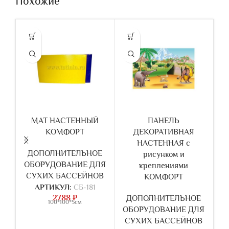
Похожие
МАТ НАСТЕННЫЙ
ПАНЕЛЬ
Г
КОМФОРТ
ДЕКОРАТИВНАЯ
НАСТЕННАЯ с
ДОПОЛНИТЕЛЬНОЕ
рисунком и
ОБОРУДОВАНИЕ ДЛЯ
О
креплениями
СУХИХ БАССЕЙНОВ
С
КОМФОРТ
АРТИКУЛ:
СБ-181
2788
₽
ДОПОЛНИТЕЛЬНОЕ
100*100*5см
d1
ОБОРУДОВАНИЕ ДЛЯ
1
СУХИХ БАССЕЙНОВ
(