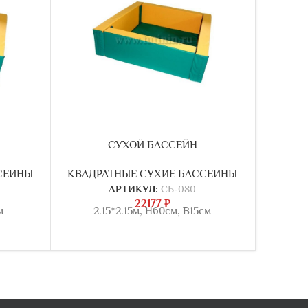
СУХОЙ БАССЕЙН
СЕИНЫ
КВАДРАТНЫЕ СУХИЕ БАССЕИНЫ
КВАДР
АРТИКУЛ:
СБ-080
22177
₽
м
2.15*2.15м, Н60см, В15см
3