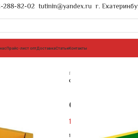
2-288-82-02
tutinin@yandex.ru
г. Екатеринбу
 нас
Прайс-лист опт
Доставка
Статьи
Контакты
Главная страница
»
Каталог
»
Сух
СУХОЙ БАССЕЙН
СУХОЙ БАСС
14907
₽
1.75*1.75м, Н50см, В10см