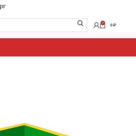
рг
0
0
₽
ие бассейны
»
КВАДРАТНЫЕ СУХИЕ БАССЕИНЫ
»
ЕЙН