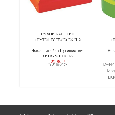
СУХОЙ БАССЕИН
«ПУТЕШЕСТВИЕ» ЕК.П-2
«
Новая линейка Путешествие
Нов
АРТИКУЛ:
ЕК.П-2
21386
₽
190*190*37
D=144
Мод
ЕКР.
Высо
ко
элемент
Модуль
40 с