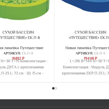
СУХОЙ БАССЕИН
СУХОЙ БАССЕИН
ПУТЕШЕСТВИЕ» ЕК.П-8
«ПУТЕШЕСТВИЕ» ЕК.П
ая линейка Путешествие
Новая линейка Путешес
АРТИКУЛ:
ЕК.П-8
АРТИКУЛ:
ЕК.П-9
16812
₽
19448
₽
 H=30 T=15 Комплектация :
L=216 B=144 H=30 T=
уль ДУГА с креплениями
Комплектация : Модуль Д
П-23 L: 72 см - Ш: 15 см -
креплениями ЕКР.П-23 L: 7
та: 30 см. - 3 шт Круглый
Ш: 15 см - Высота: 30 см. 
врик с креплениями на 4
Модуль-прямоугольный б
а ЕКР.П-28 Ø: 1,25 см - 1 шт
креплениями ЕКР.П-19 L: 72 
-бак хранения ЕКР.П-27 H:
15 см - Высота: 30 см. -
м - L: 50 см -1шт Модуль-
Овальный коврик с крепл