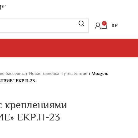
рг
0
0
₽
ие бассейны
»
Новая линейка Путешествие
»
Модуль
ТВИЕ” ЕКР.П-23
с креплениями
Е» ЕКР.П-23