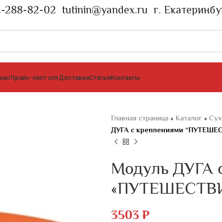
2-288-82-02
tutinin@yandex.ru
г. Екатеринбу
 нас
Прайс-лист опт
Доставка
Статьи
Контакты
Главная страница
»
Каталог
»
Сух
ДУГА с креплениями “ПУТЕШЕС
Модуль ДУГА 
«ПУТЕШЕСТВИ
3503
₽