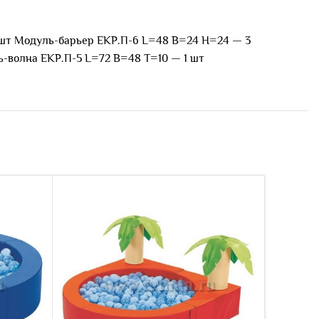
-1 шт Модуль-барьер ЕКР.П-6 L=48 B=24 H=24 — 3
ь-волна ЕКР.П-5 L=72 B=48 T=10 — 1 шт