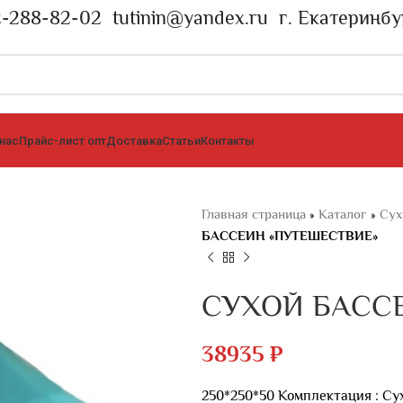
2-288-82-02
tutinin@yandex.ru
г. Екатеринбу
 нас
Прайс-лист опт
Доставка
Статьи
Контакты
Главная страница
»
Каталог
»
Сух
БАССЕИН «ПУТЕШЕСТВИЕ»
СУХОЙ БАСС
38935
₽
250*250*50 Комплектация : Сух