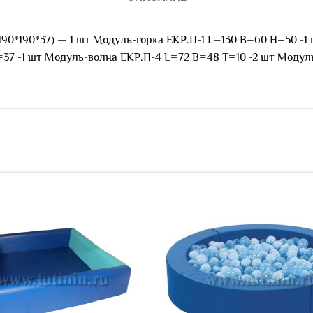
(190*190*37) — 1 шт Модуль-горка ЕКР.П-1 L=130 B=60 H=50 
=37 -1 шт Модуль-волна ЕКР.П-4 L=72 B=48 T=10 -2 шт Модул