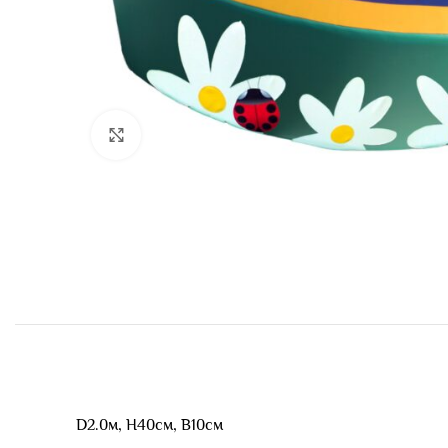
Нажмите, чтобы увеличить
D2.0м, Н40см, В10см