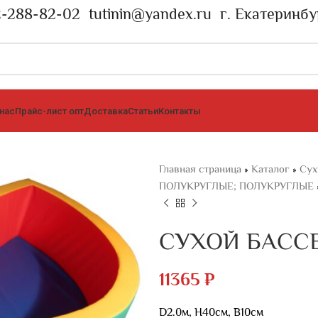
2-288-82-02
tutinin@yandex.ru
г. Екатеринбу
 нас
Прайс-лист опт
Доставка
Статьи
Контакты
Главная страница
»
Каталог
»
Сух
ПОЛУКРУГЛЫЕ; ПОЛУКРУГЛЫЕ
СУХОЙ БАСС
11365
₽
D2.0м, Н40см, В10см