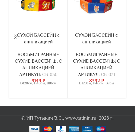
СУХОЙ БАССЕЙН с
СУХОЙ БАССЕЙН с
аппликацией
аппликацией
ВОСЬМИГРАННЫЕ
ВОСЬМИГРАННЫЕ
СУХИЕ БАССЕИНЫ C
СУХИЕ БАССЕИНЫ C
С
АПЛИКАЦИЕЙ
АПЛИКАЦИЕЙ
АРТИКУЛ:
СБ-030
АРТИКУЛ:
СБ-031
9149
₽
8392
₽
D120см, Н40см, В10см
D120см, Н40см, В8см
© ИП Тутынин В.С., www.tutinin.ru, 2026 г.