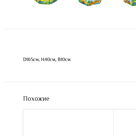
D165см, H40см, B10см
Похожие