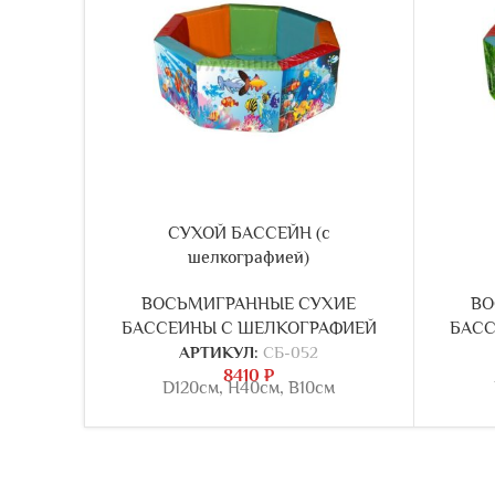
СУХОЙ БАССЕЙН (с
шелкографией)
ВОСЬМИГРАННЫЕ СУХИЕ
ВО
БАССЕИНЫ С ШЕЛКОГРАФИЕЙ
БАСС
АРТИКУЛ:
СБ-052
8410
₽
D120см, Н40см, В10см