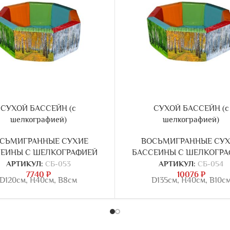
СУХОЙ БАССЕЙН (с
СУХОЙ БАССЕЙН (с
шелкографией)
шелкографией)
СЬМИГРАННЫЕ СУХИЕ
ВОСЬМИГРАННЫЕ СУ
ЕИНЫ С ШЕЛКОГРАФИЕЙ
БАССЕИНЫ С ШЕЛКОГРА
АРТИКУЛ:
СБ-053
АРТИКУЛ:
СБ-054
7740
₽
10076
₽
D120см, Н40см, В8см
D135см, Н40см, В10с