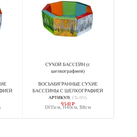
СУХОЙ БАССЕЙН (с
шелкографией)
ХИЕ
ВОСЬМИГРАННЫЕ СУХИЕ
ВО
ФИЕЙ
БАССЕИНЫ С ШЕЛКОГРАФИЕЙ
БАСС
АРТИКУЛ:
СБ-055
9341
₽
м
D135см, Н40см, В8см