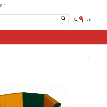
рг
0
0
₽
ие бассейны
»
ВОСЬМИГРАННЫЕ СУХИЕ БАССЕИНЫ С
ЕЙН (с шелкографией)
Н (с шелкографией)