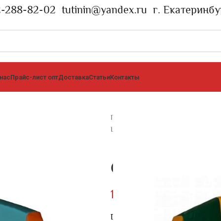
2-288-82-02
tutinin@yandex.ru
г. Екатеринбу
 нас
Прайс-лист опт
Доставка
Статьи
Контакты
Главная страница
»
Каталог
»
Сух
ШЕЛКОГРАФИЕЙ
»
СУХОЙ БАСС
СУХОЙ БАССЕЙ
10799
₽
D165см, H40см, B10см