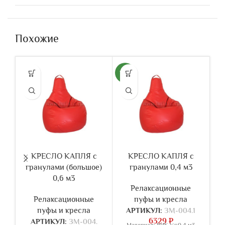
Похожие
NEW
КРЕСЛО КАПЛЯ с
КРЕСЛО КАПЛЯ с
гранулами (большое)
гранулами 0,4 м3
г
0,6 м3
Релаксационные
Релаксационные
пуфы и кресла
пуфы и кресла
АРТИКУЛ:
ЗМ-004.1
6329
₽
АРТИКУЛ:
ЗМ-004.
А