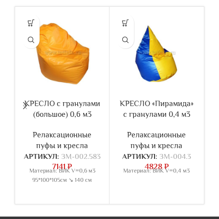
КРЕСЛО с гранулами
КРЕСЛО «Пирамида»
К
(большое) 0,6 м3
с гранулами 0,4 м3
Релаксационные
Релаксационные
пуфы и кресла
пуфы и кресла
АРТИКУЛ:
ЗМ-002.583
АРТИКУЛ:
ЗМ-004.3
7141
₽
4828
₽
Материал: ВИК V=0,6 м3
Материал: ВИК V=0,4 м3
М
95*100*105см ↘ 140 см