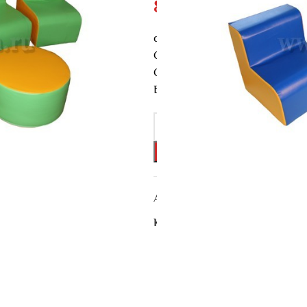
8711
₽
с высотой сидений 20см Мате
Софа(1) 90*35*45см арт. 29
Стул(2) 30*35*45см арт. 75
Банкетка(1) Д=30*30см арт. 50
Артикул:
БМ-094.
Категория:
Комплекты бескарк