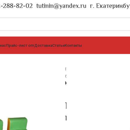
2-288-82-02
tutinin@yandex.ru
г. Екатеринбу
 нас
Прайс-лист опт
Доставка
Статьи
Контакты
Главная страница
»
Каталог
»
Бес
бескаркасной мебели
»
Комплекты
КОМПЛЕКТ МАЛЫШОК-8 без по
КОМПЛЕКТ М
подлокотнико