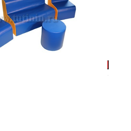
риал: ВИК
В КОРЗИНУ
асной мебели высотой сидений 20 см