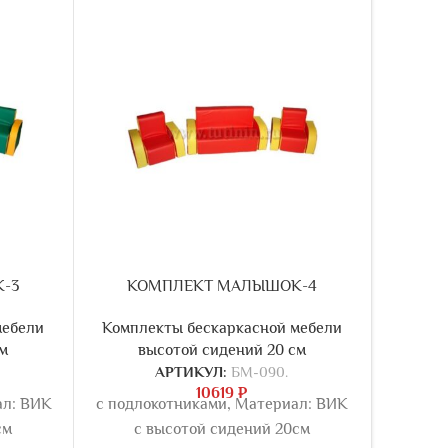
-3
КОМПЛЕКТ МАЛЫШОК-4
УГЛО
мебели
Комплекты бескаркасной мебели
см
высотой сидений 20 см
Компл
АРТИКУЛ:
БМ-090.
в
10619
₽
ал: ВИК
с подлокотниками, Материал: ВИК
см
с высотой сидений 20см