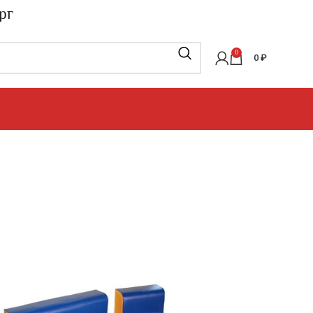
рг
0
0
₽
каркасная мебель
»
Бескаркасная мебель
»
Комплекты
 бескаркасной мебели высотой сидений 20 см
»
длокотников
АЛЫШОК-8 без
в