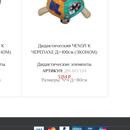
 К
Дидактический ЧЕХОЛ К
Ди
ОНОМ)
ЧЕРЕПАХЕ Д=100см (ЭКОНОМ)
ЧЕРЕ
нты
Дидактические элементы
Ди
АРТИКУЛ:
ДП-013.324
3214
₽
м
Размеры: №4 Д=80см