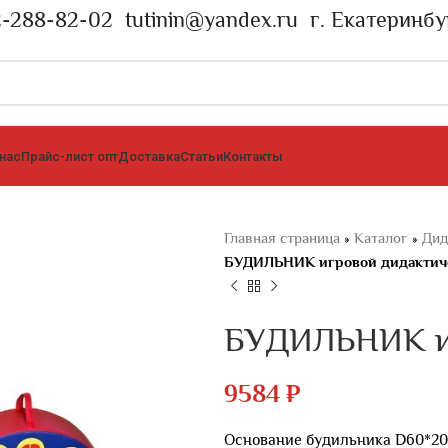
2-288-82-02
tutinin@yandex.ru
г. Екатеринбу
 нас
Прайс-лист опт
Доставка
Статьи
Контакты
Главная страница
»
Каталог
»
Дид
БУДИЛЬНИК игровой дидактич
БУДИЛЬНИК иг
9584
₽
Основание будильника D60*20