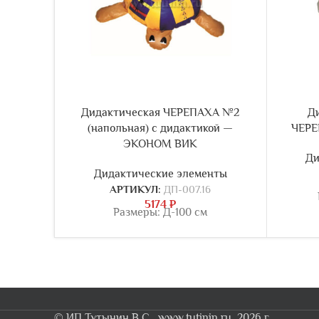
Дидактическая ЧЕРЕПАХА №2
Д
(напольная) с дидактикой —
ЧЕРЕ
ЭКОНОМ ВИК
Ди
Дидактические элементы
АРТИКУЛ:
ДП-007.16
5174
₽
Размеры: Д-100 см
© ИП Тутынин В.С., www.tutinin.ru, 2026 г.