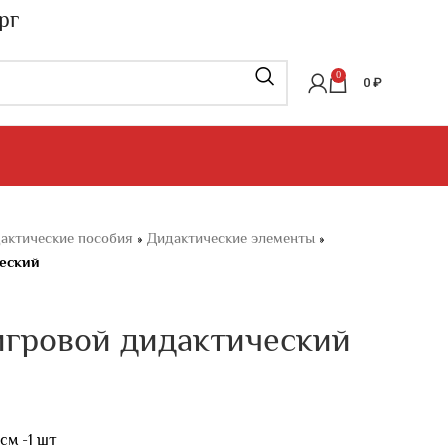
рг
0
0
₽
актические пособия
»
Дидактические элементы
»
еский
ровой дидактический
см -1 шт