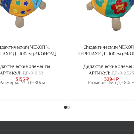
идактический ЧЕХОЛ К
Дидактический ЧЕХОЛ
ПАХЕ Д=100см (ЭКОНОМ)
ЧЕРЕПАХЕ Д=100см (ЭК
дактические элементы
Дидактические элеме
АРТИКУЛ:
ДП-010.321
АРТИКУЛ:
ДП-012.323
3155
₽
3294
₽
Размеры: №1 Д=80см
Размеры: №3 Д=80с