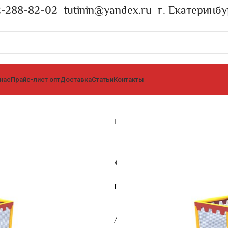
2-288-82-02
tutinin@yandex.ru
г. Екатеринбу
 нас
Прайс-лист опт
Доставка
Статьи
Контакты
Главная страница
»
Каталог
»
Игр
«Уголок-1»
Размеры: Размеры: 2,0/2,0/2,5
Артикул:
ИЛ-005.1