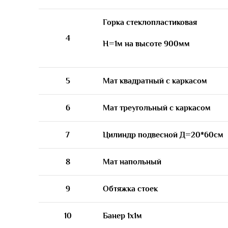
Горка стеклопластиковая
4
Н=1м на высоте 900мм
5
Мат квадратный с каркасом
6
Мат треугольный с каркасом
7
Цилиндр подвесной Д=20*60см
8
Мат напольный
9
Обтяжка стоек
10
Банер 1х1м