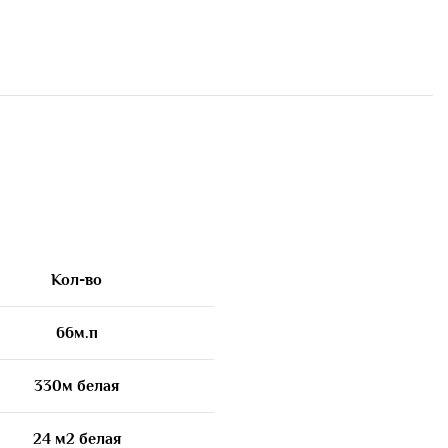
Кол-во
66м.п
330м белая
24 м2 белая