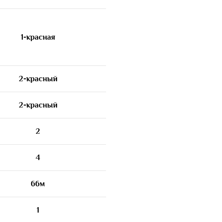
1-красная
2-красный
2-красный
2
4
66м
1