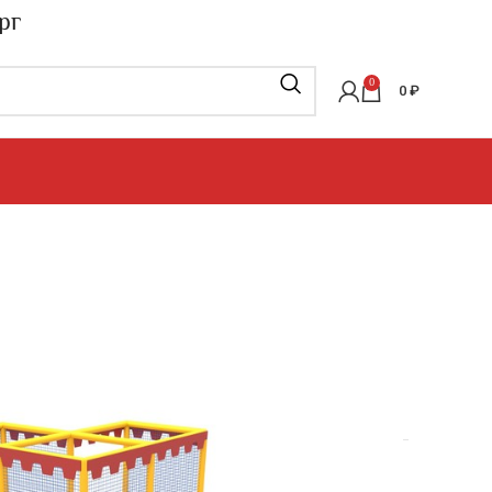
рг
0
0
₽
овые лабиринты
»
Игровые лабиринты
»
«Уголок-1»
м