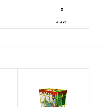
8
4 м.кв.