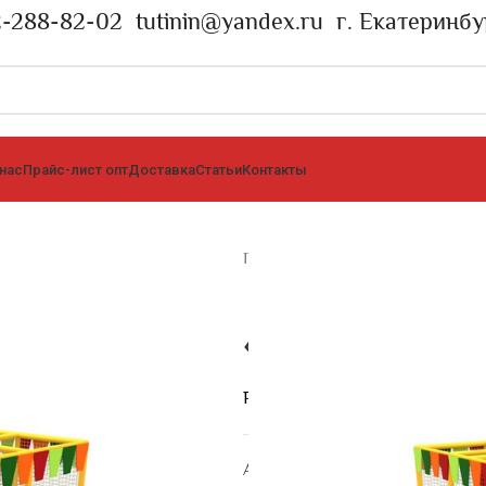
2-288-82-02
tutinin@yandex.ru
г. Екатеринбу
 нас
Прайс-лист опт
Доставка
Статьи
Контакты
Главная страница
»
Каталог
»
Игр
«Уголок»
Размеры: Размеры: 3.0*3.0*2.5
Артикул:
ИЛ-006