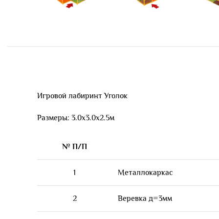
Игровой лабиринт Уголок
Размеры: 3.0х3.0х2.5м
№ П/П
1
Металлокаркас
2
Веревка д=3мм