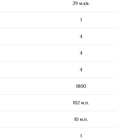
29 м.кв.
1
4
4
4
1800
102 м.п.
10 м.п.
1