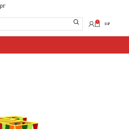
рг
0
0
₽
овые лабиринты
»
Игровые лабиринты
»
«Уголок»
м