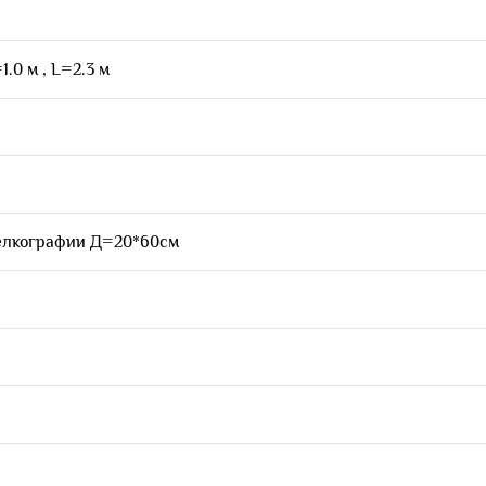
.0 м , L=2.3 м
елкографии Д=20*60см