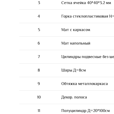
3
Сетка ячейка 40*40*3.2 мм
4
Горка стеклопластиковая Н=1
5
Мат с каркасом
6
Мат напольный
7
Цилиндры подвесные без ш
8
Шары Д=8см
9
Обтяжка металлокаркаса
10
Декор. полоса
11
Полуцилиндр Д=20*100см