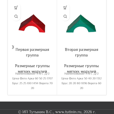
Первая размерная
Вторая размерная
группа
группа
Размерные группы
Размерные группы
мягких модулей
мягких модулей
Наименование А В С Д/2
Наименование А В С Д/2
Цена Фото Арка 60 50 25 1707
Цена Фото Арка 50 40 20 1312
Це
Брус 25 25 100 1494 Ворота 70
Брус 20 20 80 1096 Ворота 60
Бр
20
20
© ИП Тутынин В.С., www.tutinin.ru, 2026 г.