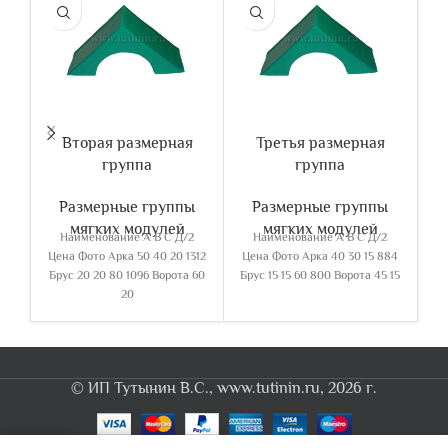
Вторая размерная
Третья размерная
Ч
группа
группа
Размерные группы
Размерные группы
мягких модулей
мягких модулей
Наименование А В С Д/2
Наименование А В С Д/2
Цена Фото Арка 50 40 20 1312
Цена Фото Арка 40 30 15 884
Це
Брус 20 20 80 1096 Ворота 60
Брус 15 15 60 800 Ворота 45 15
Бр
20
© ИП Тутынин В.С., www.tutinin.ru, 2026 г.
0