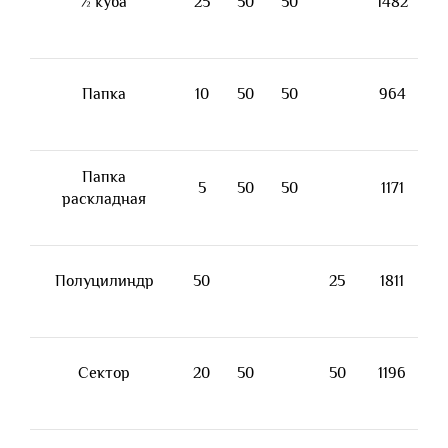
½ куба
25
50
50
1482
Папка
10
50
50
964
Папка
5
50
50
1171
раскладная
Полуцилиндр
50
25
1811
Сектор
20
50
50
1196