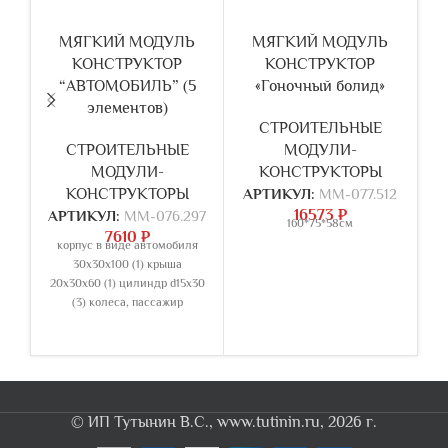
МЯГКИЙ МОДУЛЬ
МЯГКИЙ МОДУЛЬ
КОНСТРУКТОР
КОНСТРУКТОР
“АВТОМОБИЛЬ” (5
«Гоночный болид»
элементов)
Ш
СТРОИТЕЛЬНЫЕ
СТРОИТЕЛЬНЫЕ
МОДУЛИ-
МОДУЛИ-
КОНСТРУКТОРЫ
КОНСТРУКТОРЫ
АРТИКУЛ:
ММ-077.512
16573
₽
АРТИКУЛ:
ММ-076.297
А
160*75*58см
7610
₽
корпус в виде автомобиля
16
30х30х100 (1) крыша
20х30х60 (1) цилиндр d15х30
(3) колеса, пассажир
Ге
© ИП Тутынин В.С., www.tutinin.ru, 2026 г.