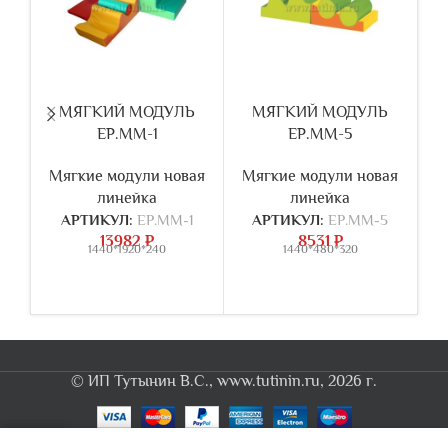
МЯГКИЙ МОДУЛЬ
МЯГКИЙ МОДУЛЬ
ЕР.ММ-1
ЕР.ММ-5
Мягкие модули новая
Мягкие модули новая
М
линейка
линейка
АРТИКУЛ:
ЕР.ММ-1
АРТИКУЛ:
ЕР.ММ-5
13982
₽
8531
₽
1440*1920*240
1440*480*320
© ИП Тутынин В.С., www.tutinin.ru, 2026 г.
0