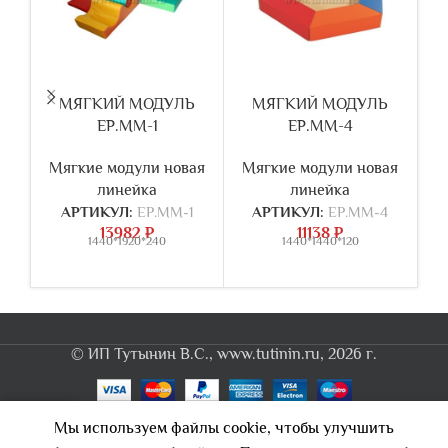
МЯГКИЙ МОДУЛЬ
МЯГКИЙ МОДУЛЬ
ЕР.ММ-1
ЕР.ММ-4
Мягкие модули новая
Мягкие модули новая
М
линейка
линейка
АРТИКУЛ:
ЕР.ММ-1
АРТИКУЛ:
ЕР.ММ-4
13982
₽
11138
₽
1440*1920*240
1440*1440*120
© ИП Тутынин В.С., www.tutinin.ru, 2026 г.
0
Мы используем файлы cookie, чтобы улучшить
Каталог
Корзина
Кабинет