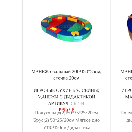
МАНЕЖ овальный 200*150*25см,
МАНЕ
стенка 20см
ст
ИГРОВЫЕ СУХИЕ БАССЕЙНЫ;
ИГР
МАНЕЖИ С ДИДАКТИКОЙ
МА
АРТИКУЛ:
СБ-144
19967
₽
Полукольцо(2)150*75*25/20см
Полу
Брус(2) 50*25/20см Мягкое дно
дн
5*110*150см Дидактика