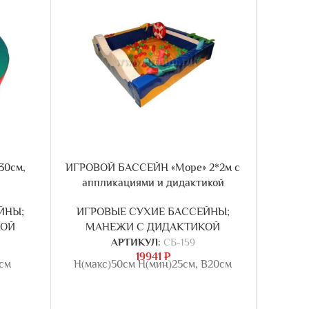
30см,
ИГРОВОЙ БАССЕЙН «Море» 2*2м с
СУХОЙ Б
аппликациями и дидактикой
с аппли
ЙНЫ;
ИГРОВЫЕ СУХИЕ БАССЕЙНЫ;
ИГРО
КОЙ
МАНЕЖИ С ДИДАКТИКОЙ
МА
АРТИКУЛ:
СБ-159
19941
₽
3см
Н(макс)50см Н(мин)25см, В20см
Н(мак
Лес