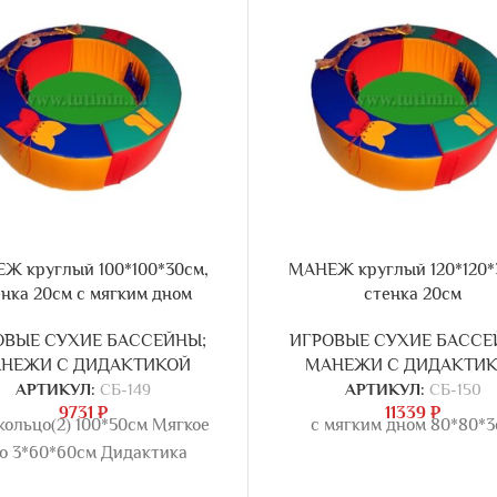
Ж круглый 100*100*30см,
МАНЕЖ круглый 120*120*
енка 20см с мягким дном
стенка 20см
ОВЫЕ СУХИЕ БАССЕЙНЫ;
ИГРОВЫЕ СУХИЕ БАССЕ
НЕЖИ С ДИДАКТИКОЙ
МАНЕЖИ С ДИДАКТИ
АРТИКУЛ:
СБ-149
АРТИКУЛ:
СБ-150
9731
₽
11339
₽
кольцо(2) 100*50см Мягкое
с мягким дном 80*80*
о 3*60*60см Дидактика