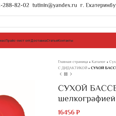
2-288-82-02
tutinin@yandex.ru
г. Екатеринбу
 нас
Прайс-лист опт
Доставка
Статьи
Контакты
Главная страница
»
Каталог
»
Сух
С ДИДАКТИКОЙ
»
СУХОЙ БАССЕ
СУХОЙ БАССЕЙ
шелкографией
16456
₽