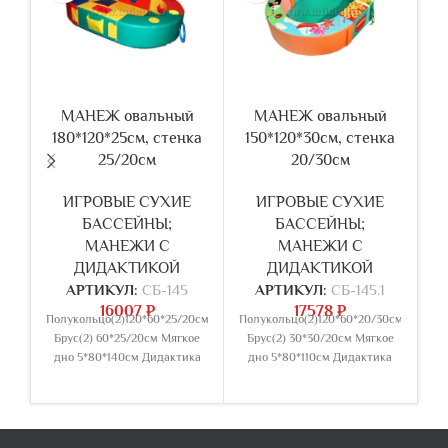
МАНЕЖ овальный
МАНЕЖ овальный
180*120*25см, стенка
150*120*30см, стенка
1
25/20см
20/30см
ИГРОВЫЕ СУХИЕ
ИГРОВЫЕ СУХИЕ
БАССЕЙНЫ;
БАССЕЙНЫ;
МАНЕЖИ С
МАНЕЖИ С
ДИДАКТИКОЙ
ДИДАКТИКОЙ
АРТИКУЛ:
СБ-145
АРТИКУЛ:
СБ-145.1
16007
₽
17578
₽
Полукольцо(2)120*60*25/20см
Полукольцо(2)120*60*20/30см
Брус(2) 60*25/20см Мягкое
Брус(2) 30*30/20см Мягкое
дно 5*80*140см Дидактика
дно 5*80*110см Дидактика