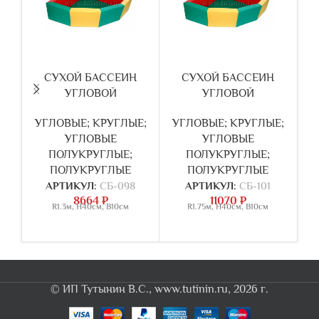
СУХОЙ БАССЕИН
СУХОЙ БАССЕИН
УГЛОВОЙ
УГЛОВОЙ
УГЛОВЫЕ; КРУГЛЫЕ;
УГЛОВЫЕ; КРУГЛЫЕ;
УГЛОВЫЕ
УГЛОВЫЕ
У
ПОЛУКРУГЛЫЕ;
ПОЛУКРУГЛЫЕ;
ПОЛУКРУГЛЫЕ
ПОЛУКРУГЛЫЕ
АРТИКУЛ:
СБ-098
АРТИКУЛ:
СБ-101
8664
₽
11070
₽
R1.3м, Н40см, В10см
R1.75м, Н40см, В10см
© ИП Тутынин В.С., www.tutinin.ru, 2026 г.