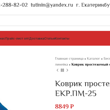
2-288-82-02
tutinin@yandex.ru
г. Екатеринбу
 нас
Прайс-лист опт
Доставка
Статьи
Контакты
Главная страница
»
Каталог
»
Бес
линейка
»
Коврик простеженый 
Коврик прост
ЕКР.ПМ-25
8849
₽