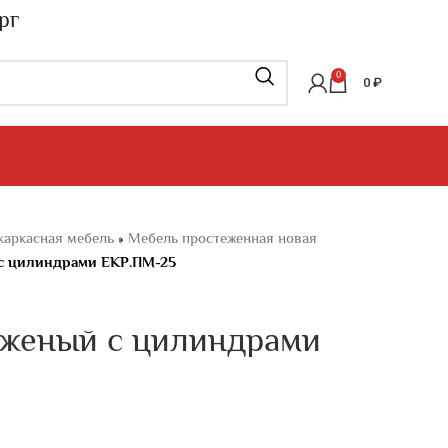
рг
0
0
₽
каркасная мебель
»
Мебель простеженная новая
с цилиндрами ЕКР.ПМ-25
еженый с цилиндрами