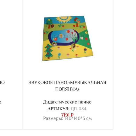
НО
ЗВУКОВОЕ ПАНО «МУЗЫКАЛЬНАЯ
Д
ПОЛЯНКА»
о
Дидактические панно
АРТИКУЛ:
ДП-084.
7191
₽
Размеры: 140*140*5 см