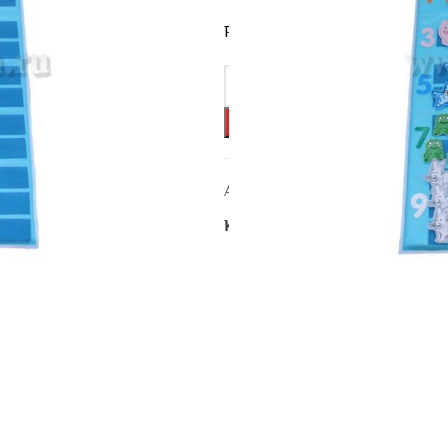
Размеры: 50*70 см
Артикул:
ДП-082.
Категория:
Дидактические па