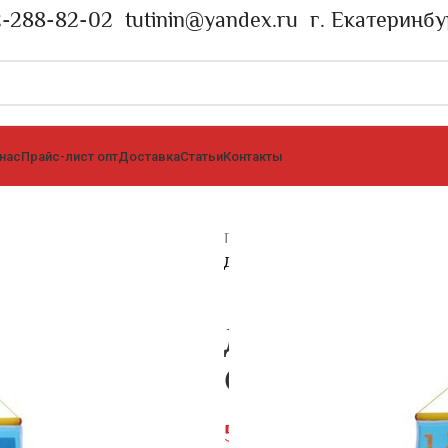
2-288-82-02
tutinin@yandex.ru
г. Екатеринбу
 нас
Прайс-лист опт
Доставка
Статьи
Контакты
Главная страница
»
Каталог
»
Дид
ДИДАКТИЧЕСКОЕ ПАНО “УЧИМ
ДИДАКТИЧЕС
СЧИТАТЬ»
5448
₽