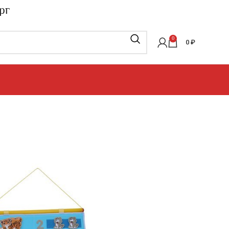
рг
0
0
₽
актические пособия
»
Дидактические панно
»
СЯ СЧИТАТЬ”
КОЕ ПАНО «УЧИМСЯ