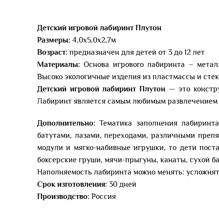
Детский игровой лабиринт Плутон
Размеры:
4,0х5,0х2,7м
Возраст:
предназначен для детей от 3 до 12 лет
Материалы:
Основа игрового лабиринта – метал
Высоко экологичные изделия из пластмассы и стекл
Детский игровой лабиринт Плутон
— это констру
Лабиринт является самым любимым развлечением 
Дополнительно:
Тематика заполнения лабиринта
батутами, лазами, переходами, различными препя
модули и мягко-набивные игрушки, то дети пост
боксерские груши, мячи-прыгуны, канаты, сухой б
Наполняемость лабиринта можно менять: усложнят
Срок изготовления:
30 дней
Производство:
Россия