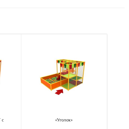
 с
«Уголок»