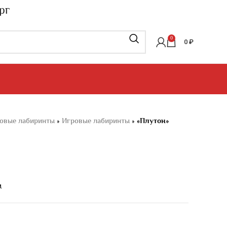
рг
0
0
₽
овые лабиринты
»
Игровые лабиринты
»
«Плутон»
м