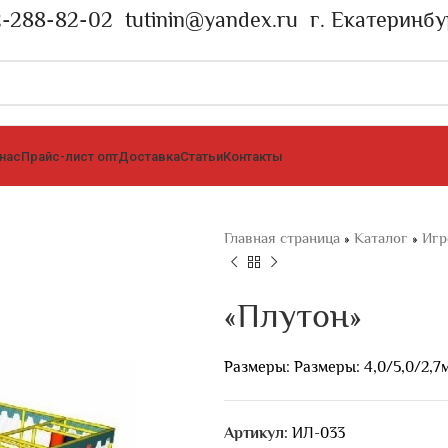
2-288-82-02
tutinin@yandex.ru
г. Екатеринбу
 нас
Прайс-лист опт
Доставка
Статьи
Контакты
Главная страница
»
Каталог
»
Игр
«Плутон»
Размеры: Размеры: 4,0/5,0/2,7
Артикул:
ИЛ-033