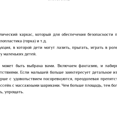
лический каркас, который для обеспечения безопасности
опластика (горка) и т.д.
кция, в которой дети могут лазить, прыгать, играть в ро
у маленьких детей.
 может быть выбрана вами. Включаем фантазию, и лабири
тствиями. Если малышей больше заинтересует детальное изу
арше с удовольствием посоревнуются, преодолевая препятст
ассейн с массажными шариками. Чем больше площадь, тем бо
ь, упрощать.