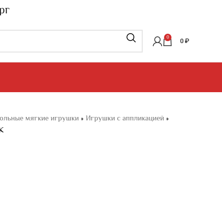
рг
0
0
₽
ольные мягкие игрушки
»
Игрушки с аппликацией
»
К