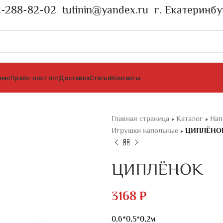
2-288-82-02
tutinin@yandex.ru
г. Екатеринбу
 нас
Прайс-лист опт
Доставка
Статьи
Контакты
Главная страница
»
Каталог
»
Нап
Игрушки напольные
»
ЦИПЛЁНО
ЦИПЛЁНОК
3168
₽
0,6*0,5*0,2м